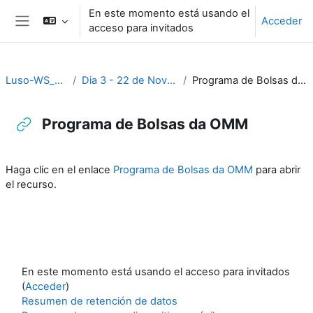
Salta al contenido principal
En este momento está usando el
Acceder
acceso para invitados
Panel lateral
Luso-WS_2023
Dia 3 - 22 de Novembro
Programa de Bolsas da OMM
Programa de Bolsas da OMM
Requisitos de finalización
Haga clic en el enlace
Programa de Bolsas da OMM
para abrir
el recurso.
En este momento está usando el acceso para invitados
(
Acceder
)
Resumen de retención de datos