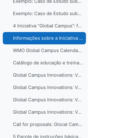
Exemplo: Caso de Estudo submetido pela RA-III
Exemplo: Caso de Estudo submetido pela RA-VI
4 Iniciativa “Global Campus”: formas de contribuir...
Informações sobre a Iniciativa Campus Global
WMO Global Campus Calendar of Events
Catálogo de educação e treinamento - COMET MetEd
Global Campus Innovations: Volume I – New Pedagogical Approaches
Global Campus Innovations: Volume II – Curriculum Advances
Global Campus Innovations: Volume III – Collaboration in Education and Training
Global Campus Innovations: Volume IV – Technology-enhanced Learning
Call for proposals: Glocal Campus Innovations 2nd edition
5 Pacote de instruções básicas para meteorologista...