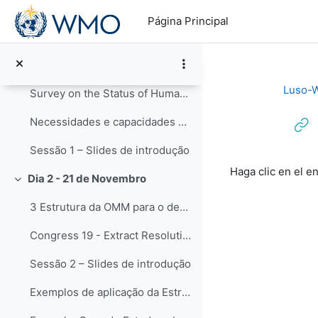
Salta al contenido principal
1 Agenda e organização do WorkshopAbertura do Work...
Página Principal
Cerimônia de abertura
2 Visão geral dos desafiosEsta sessão apresentará ...
Luso-
Survey on the Status of Human Resources in National Meteorological and Hydrological Services: Staff, Competencies and Qualifications (WMO-No. 1305)
Necessidades e capacidades de educação e treinamento - Enquete
Sessão 1 – Slides de introdução
Requisitos de f
Haga clic en el e
Dia 2 - 21 de Novembro
Colapsar
3 Estrutura da OMM para o desenvolvimento de capac...
Congress 19 - Extract Resolution 36: WMO Capacity Development Framework (WCDF)
Sessão 2 – Slides de introdução
Exemplos de aplicação da Estrutura de Desenvolvime...