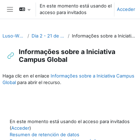
Salta al contenido principal
En este momento está usando el
Acceder
acceso para invitados
Panel lateral
Luso-WS_2023
Dia 2 - 21 de Novembro
Informações sobre a Iniciativa Campus Global
Informações sobre a Iniciativa
Campus Global
Requisitos de finalización
Haga clic en el enlace
Informações sobre a Iniciativa Campus
Global
para abrir el recurso.
En este momento está usando el acceso para invitados
(
Acceder
)
Resumen de retención de datos