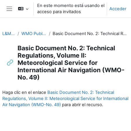
Salta al contenido principal
En este momento está usando el
Acceder
acceso para invitados
Panel lateral
L&M for RA-II & RA-V
WMO Publications and Additional Resources
Basic Document No. 2: Technical Regulations, Volume II: Meteorological Service for International Air Navigation (WMO-No. 49)
Basic Document No. 2: Technical
Regulations, Volume II:
Meteorological Service for
International Air Navigation (WMO-
No. 49)
Requisitos de finalización
Haga clic en el enlace
Basic Document No. 2: Technical
Regulations, Volume II: Meteorological Service for International
Air Navigation (WMO-No. 49)
para abrir el recurso.