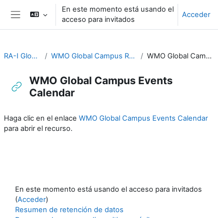
Salta al contenido principal
En este momento está usando el
Acceder
acceso para invitados
Panel lateral
RA-I Global Campus
WMO Global Campus Resources and Discussion
WMO Global Campus Events Calendar
WMO Global Campus Events
Calendar
Requisitos de finalización
Haga clic en el enlace
WMO Global Campus Events Calendar
para abrir el recurso.
En este momento está usando el acceso para invitados
(
Acceder
)
Resumen de retención de datos