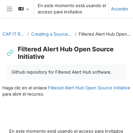
Salta al contenido principal
En este momento está usando el
Acceder
acceso para invitados
Panel lateral
CAP IT Resource
Creating a Source of CAP Alerts
Filtered Alert Hub Open Source Initiative
Filtered Alert Hub Open Source
Initiative
Requisitos de finalización
Github repository for Filtered Alert Hub software.
Haga clic en el enlace
Filtered Alert Hub Open Source Initiative
para abrir el recurso.
En este momento está usando el acceso para invitados