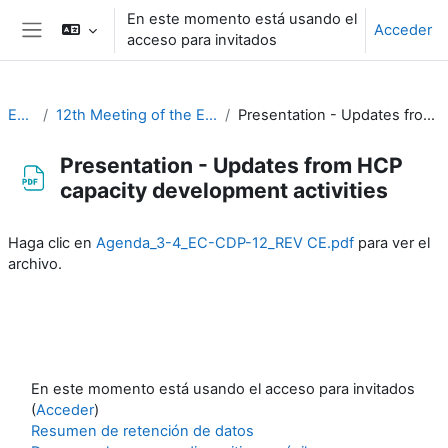
Salta al contenido principal
En este momento está usando el
Acceder
acceso para invitados
Panel lateral
EC-CDP
12th Meeting of the EC-CDP (16 & 17 February 2026)
Presentation - Updates from HCP capacity development activities
Presentation - Updates from HCP
capacity development activities
Requisitos de finalización
Haga clic en
Agenda_3-4_EC-CDP-12_REV CE.pdf
para ver el
archivo.
En este momento está usando el acceso para invitados
(
Acceder
)
Resumen de retención de datos