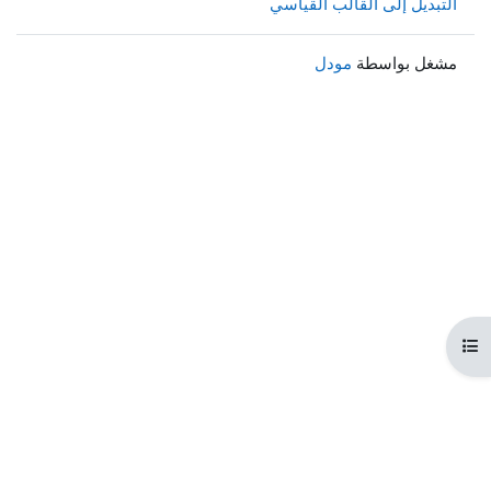
التبديل إلى القالب القياسي
مشغل بواسطة
مودل
هرس المقرر