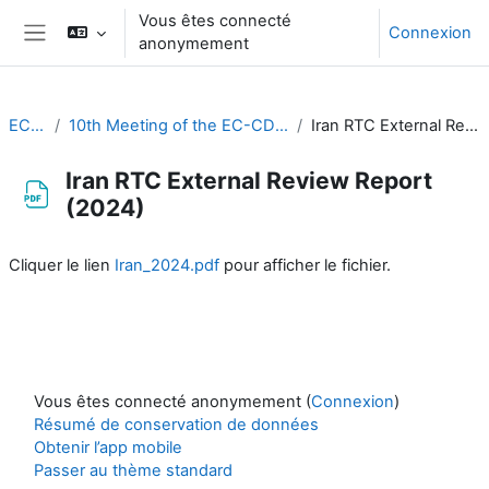
Passer au contenu principal
Vous êtes connecté
Connexion
anonymement
Panneau latéral
EC-CDP
10th Meeting of the EC-CDP (3 & 4 February 2025)
Iran RTC External Review Report (2024)
Iran RTC External Review Report
(2024)
Conditions d’achèvement
Cliquer le lien
Iran_2024.pdf
pour afficher le fichier.
Vous êtes connecté anonymement (
Connexion
)
Résumé de conservation de données
Obtenir l’app mobile
Passer au thème standard