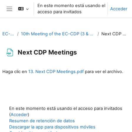
Salta al contenido principal
En este momento está usando el
Acceder
acceso para invitados
Panel lateral
EC-CDP
10th Meeting of the EC-CDP (3 & 4 February 2025)
Next CDP Meetings
Next CDP Meetings
Requisitos de finalización
Haga clic en
13. Next CDP Meetings.pdf
para ver el archivo.
En este momento está usando el acceso para invitados
(
Acceder
)
Resumen de retención de datos
Descargar la app para dispositivos móviles