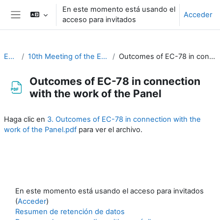
Salta al contenido principal
En este momento está usando el
Acceder
acceso para invitados
Panel lateral
EC-CDP
10th Meeting of the EC-CDP (3 & 4 February 2025)
Outcomes of EC-78 in connection with the work of the Panel
Outcomes of EC-78 in connection
with the work of the Panel
Requisitos de finalización
Haga clic en
3. Outcomes of EC-78 in connection with the
work of the Panel.pdf
para ver el archivo.
En este momento está usando el acceso para invitados
(
Acceder
)
Resumen de retención de datos