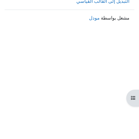
التبديل إلى القالب القياسي
مشغل بواسطة
مودل
هرس المقرر