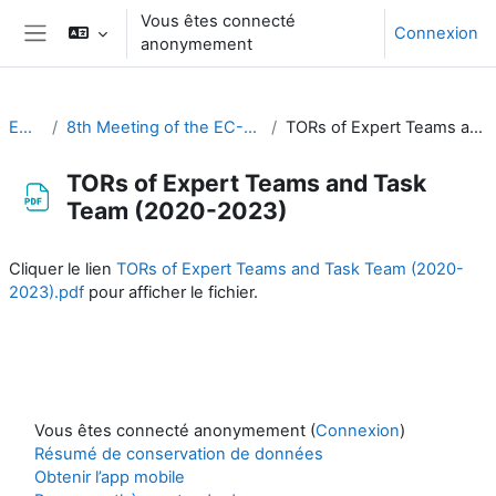
Passer au contenu principal
Vous êtes connecté
Connexion
anonymement
Panneau latéral
EC-CDP
8th Meeting of the EC-CDP (5 & 6 February 2024)
TORs of Expert Teams and Task Team (2020-2023)
TORs of Expert Teams and Task
Team (2020-2023)
Conditions d’achèvement
Cliquer le lien
TORs of Expert Teams and Task Team (2020-
2023).pdf
pour afficher le fichier.
Vous êtes connecté anonymement (
Connexion
)
Résumé de conservation de données
Obtenir l’app mobile