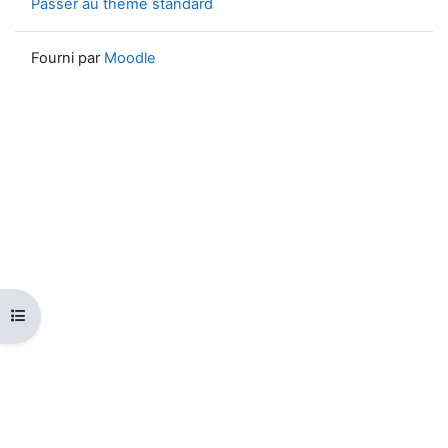
Passer au thème standard
Fourni par
Moodle
Ouvrir l’index du cours