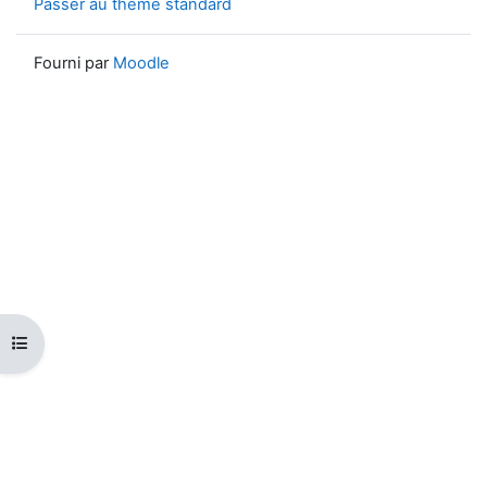
Passer au thème standard
Fourni par
Moodle
Ouvrir l’index du cours