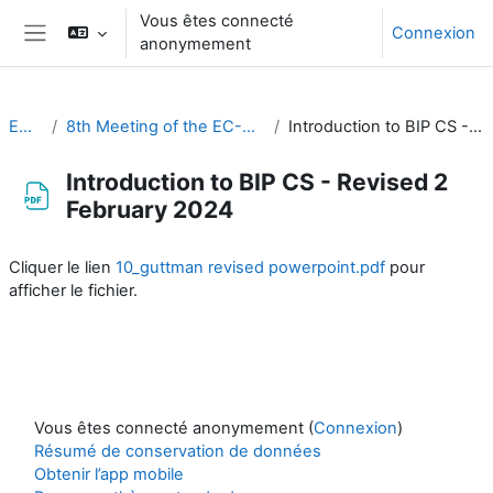
Passer au contenu principal
Vous êtes connecté
Connexion
anonymement
Panneau latéral
EC-CDP
8th Meeting of the EC-CDP (5 & 6 February 2024)
Introduction to BIP CS - Revised 2 February 2024
Introduction to BIP CS - Revised 2
February 2024
Conditions d’achèvement
Cliquer le lien
10_guttman revised powerpoint.pdf
pour
afficher le fichier.
Vous êtes connecté anonymement (
Connexion
)
Résumé de conservation de données
Obtenir l’app mobile