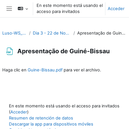
Salta al contenido principal
En este momento está usando el
Acceder
acceso para invitados
Panel lateral
Luso-WS_2023
Dia 3 - 22 de Novembro
Apresentação de Guiné-Bissau
Apresentação de Guiné-Bissau
Requisitos de finalización
Haga clic en
Guine-Bissau.pdf
para ver el archivo.
En este momento está usando el acceso para invitados
(
Acceder
)
Resumen de retención de datos
Descargar la app para dispositivos móviles