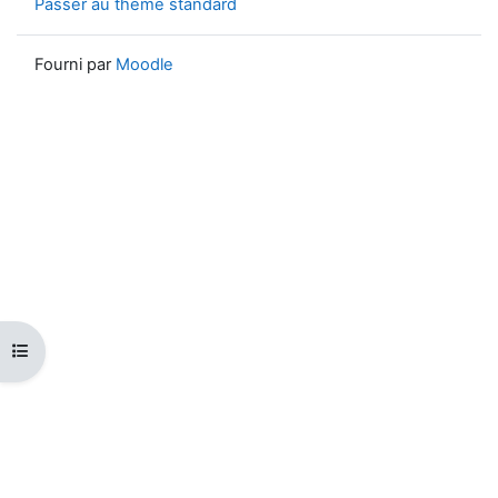
Passer au thème standard
Fourni par
Moodle
Ouvrir l’index du cours