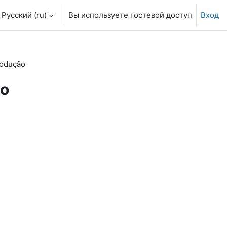
Русский ‎(ru)‎
Вы используете гостевой доступ
Вход
rodução
ão