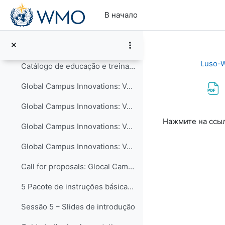
Перейти к основному содержанию
4 Iniciativa “Global Campus”: formas de contribuir...
В начало
Informações sobre a Iniciativa Campus Global
WMO Global Campus Calendar of Events
Luso-
Catálogo de educação e treinamento - COMET MetEd
Global Campus Innovations: Volume I – New Pedagogical Approaches
Global Campus Innovations: Volume II – Curriculum Advances
Требуемые ус
Нажмите на ссы
Global Campus Innovations: Volume III – Collaboration in Education and Training
Global Campus Innovations: Volume IV – Technology-enhanced Learning
Call for proposals: Glocal Campus Innovations 2nd edition
5 Pacote de instruções básicas para meteorologista...
Sessão 5 – Slides de introdução