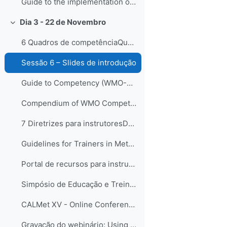
Guide to the implementation of Education and Training Standards in Meteorology and Hydrology (WMO-No.1083) - EN, FR, ES
Dia 3 - 22 de Novembro
Свернуть
6 Quadros de competênciaQuadros de competências vê...
Sessão 6 – Slides de introdução
Guide to Competency (WMO-No. 1205) - EN, FR, ES
Compendium of WMO Competency Frameworks (WMO-No. 1209)
7 Diretrizes para instrutoresDando continuidade ao...
Guidelines for Trainers in Meteorological, Hydrological and Climate Services, (WMO-No. 1114)
Portal de recursos para instrutores
Simpósio de Educação e Treinamento da OMM em 2021 - SYMET-14
CALMet XV - Online Conference 2023
Gravação do webinário: Using Brinkerhoff’s Success Case Method to evaluate the impact of training (2021)