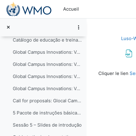
Passer au contenu principal
4 Iniciativa “Global Campus”: formas de contribuir...
Accueil
Informações sobre a Iniciativa Campus Global
WMO Global Campus Calendar of Events
Luso-
Catálogo de educação e treinamento - COMET MetEd
Global Campus Innovations: Volume I – New Pedagogical Approaches
Global Campus Innovations: Volume II – Curriculum Advances
Conditions d’a
Cliquer le lien
Se
Global Campus Innovations: Volume III – Collaboration in Education and Training
Global Campus Innovations: Volume IV – Technology-enhanced Learning
Call for proposals: Glocal Campus Innovations 2nd edition
5 Pacote de instruções básicas para meteorologista...
Sessão 5 – Slides de introdução