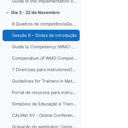
Guide to the implementation of Education and Training Standards in Meteorology and Hydrology (WMO-No.1083) - EN, FR, ES
Dia 3 - 22 de Novembro
Replier
6 Quadros de competênciaQuadros de competências vê...
Sessão 6 – Slides de introdução
Guide to Competency (WMO-No. 1205) - EN, FR, ES
Compendium of WMO Competency Frameworks (WMO-No. 1209)
7 Diretrizes para instrutoresDando continuidade ao...
Guidelines for Trainers in Meteorological, Hydrological and Climate Services, (WMO-No. 1114)
Portal de recursos para instrutores
Simpósio de Educação e Treinamento da OMM em 2021 - SYMET-14
CALMet XV - Online Conference 2023
Gravação do webinário: Using Brinkerhoff’s Success Case Method to evaluate the impact of training (2021)