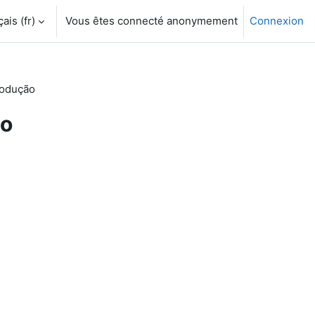
is ‎(fr)‎
Vous êtes connecté anonymement
Connexion
rodução
ão