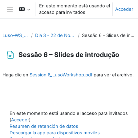
Salta al contenido principal
En este momento está usando el
Acceder
acceso para invitados
Panel lateral
Luso-WS_2023
Dia 3 - 22 de Novembro
Sessão 6 – Slides de introdução
Sessão 6 – Slides de introdução
Requisitos de finalización
Haga clic en
Session 6_LusoWorkshop.pdf
para ver el archivo.
En este momento está usando el acceso para invitados
(
Acceder
)
Resumen de retención de datos
Descargar la app para dispositivos móviles