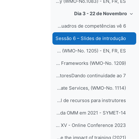
Guide to the implementation of Education and Training Standards in Meteorology and Hydrology (WMO-No.1083) - EN, FR, ES
Dia 3 - 22 de Novembro
طي
6 Quadros de competênciaQuadros de competências vê...
Sessão 6 – Slides de introdução
Guide to Competency (WMO-No. 1205) - EN, FR, ES
Compendium of WMO Competency Frameworks (WMO-No. 1209)
7 Diretrizes para instrutoresDando continuidade ao...
Guidelines for Trainers in Meteorological, Hydrological and Climate Services, (WMO-No. 1114)
Portal de recursos para instrutores
Simpósio de Educação e Treinamento da OMM em 2021 - SYMET-14
CALMet XV - Online Conference 2023
Gravação do webinário: Using Brinkerhoff’s Success Case Method to evaluate the impact of training (2021)