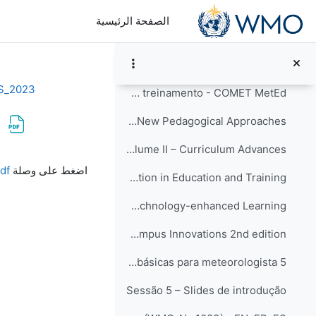
خطى إلى المحتوى الرئيسي
4 Iniciativa “Global Campus”: formas de contribuir...
الصفحة الرئيسية
Informações sobre a Iniciativa Campus Global
WMO Global Campus Calendar of Events
S_2023
Catálogo de educação e treinamento - COMET MetEd
Global Campus Innovations: Volume I – New Pedagogical Approaches
Global Campus Innovations: Volume II – Curriculum Advances
متطلبات الإكمال
اضغط على وصلة
df
Global Campus Innovations: Volume III – Collaboration in Education and Training
Global Campus Innovations: Volume IV – Technology-enhanced Learning
Call for proposals: Glocal Campus Innovations 2nd edition
5 Pacote de instruções básicas para meteorologista...
Sessão 5 – Slides de introdução