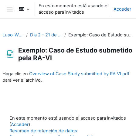
Salta al contenido principal
En este momento está usando el
Acceder
acceso para invitados
Panel lateral
Luso-WS_2023
Dia 2 - 21 de Novembro
Exemplo: Caso de Estudo submetido pela RA-VI
Exemplo: Caso de Estudo submetido
pela RA-VI
Requisitos de finalización
Haga clic en
Overview of Case Study submitted by RA VI.pdf
para ver el archivo.
En este momento está usando el acceso para invitados
(
Acceder
)
Resumen de retención de datos