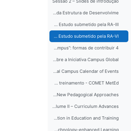
Sessão 2 – Slides de introdução
Exemplos de aplicação da Estrutura de Desenvolvime...
Exemplo: Caso de Estudo submetido pela RA-III
Exemplo: Caso de Estudo submetido pela RA-VI
4 Iniciativa “Global Campus”: formas de contribuir...
Informações sobre a Iniciativa Campus Global
WMO Global Campus Calendar of Events
Catálogo de educação e treinamento - COMET MetEd
Global Campus Innovations: Volume I – New Pedagogical Approaches
Global Campus Innovations: Volume II – Curriculum Advances
Global Campus Innovations: Volume III – Collaboration in Education and Training
Global Campus Innovations: Volume IV – Technology-enhanced Learning