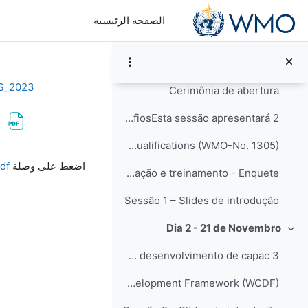
خطى إلى المحتوى الرئيسي
Nota de Imprensa
الصفحة الرئيسية
Dia 1 - 20 de Novembro
طي
1 Agenda e organização do WorkshopAbertura do Work...
S_2023
Cerimônia de abertura
2 Visão geral dos desafiosEsta sessão apresentará ...
Survey on the Status of Human Resources in National Meteorological and Hydrological Services: Staff, Competencies and Qualifications (WMO-No. 1305)
متطلبات الإكمال
اضغط على وصلة
df
Necessidades e capacidades de educação e treinamento - Enquete
Sessão 1 – Slides de introdução
Dia 2 - 21 de Novembro
طي
3 Estrutura da OMM para o desenvolvimento de capac...
Congress 19 - Extract Resolution 36: WMO Capacity Development Framework (WCDF)