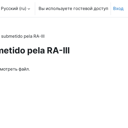
Русский ‎(ru)‎
Вы используете гостевой доступ
Вход
submetido pela RA-III
tido pela RA-III
смотреть файл.