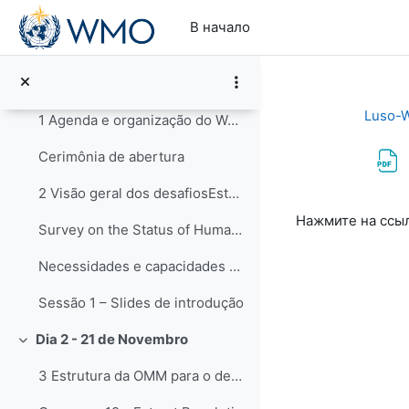
Перейти к основному содержанию
Informações Logísticas
В начало
Nota de Imprensa
Dia 1 - 20 de Novembro
Свернуть
Luso-
1 Agenda e organização do WorkshopAbertura do Work...
Cerimônia de abertura
2 Visão geral dos desafiosEsta sessão apresentará ...
Требуемые ус
Нажмите на ссы
Survey on the Status of Human Resources in National Meteorological and Hydrological Services: Staff, Competencies and Qualifications (WMO-No. 1305)
Necessidades e capacidades de educação e treinamento - Enquete
Sessão 1 – Slides de introdução
Dia 2 - 21 de Novembro
Свернуть
3 Estrutura da OMM para o desenvolvimento de capac...