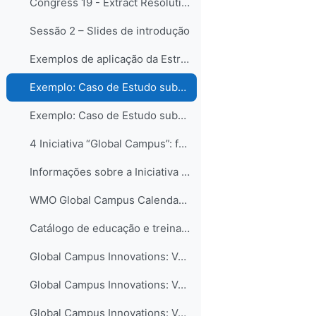
Congress 19 - Extract Resolution 36: WMO Capacity Development Framework (WCDF)
Sessão 2 – Slides de introdução
Exemplos de aplicação da Estrutura de Desenvolvime...
Exemplo: Caso de Estudo submetido pela RA-III
Exemplo: Caso de Estudo submetido pela RA-VI
4 Iniciativa “Global Campus”: formas de contribuir...
Informações sobre a Iniciativa Campus Global
WMO Global Campus Calendar of Events
Catálogo de educação e treinamento - COMET MetEd
Global Campus Innovations: Volume I – New Pedagogical Approaches
Global Campus Innovations: Volume II – Curriculum Advances
Global Campus Innovations: Volume III – Collaboration in Education and Training