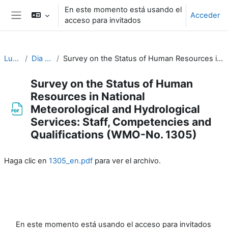
Salta al contenido principal
En este momento está usando el
Acceder
acceso para invitados
Panel lateral
Luso-WS_2023
Dia 1 - 20 de Novembro
Survey on the Status of Human Resources in National Meteorological and Hydrological Services: Staff, Competencies and Qualifications (WMO-No. 1305)
Survey on the Status of Human
Resources in National
Meteorological and Hydrological
Services: Staff, Competencies and
Qualifications (WMO-No. 1305)
Requisitos de finalización
Haga clic en
1305_en.pdf
para ver el archivo.
En este momento está usando el acceso para invitados