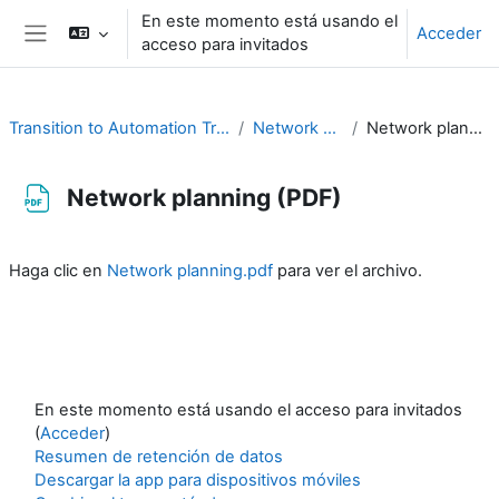
Salta al contenido principal
En este momento está usando el
Acceder
acceso para invitados
Panel lateral
Transition to Automation Training Material
Network Planning
Network planning (PDF)
Network planning (PDF)
Requisitos de finalización
Haga clic en
Network planning.pdf
para ver el archivo.
En este momento está usando el acceso para invitados
(
Acceder
)
Resumen de retención de datos
Descargar la app para dispositivos móviles