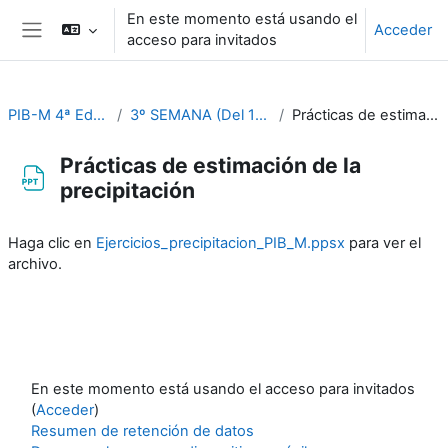
Salta al contenido principal
En este momento está usando el
Acceder
acceso para invitados
Panel lateral
PIB-M 4ª Ed. (fase práctica)
3º SEMANA (Del 18 al 22 de septiembre)
Prácticas de estimación de la precipitación
Prácticas de estimación de la
precipitación
Requisitos de finalización
Haga clic en
Ejercicios_precipitacion_PIB_M.ppsx
para ver el
archivo.
En este momento está usando el acceso para invitados
(
Acceder
)
Resumen de retención de datos