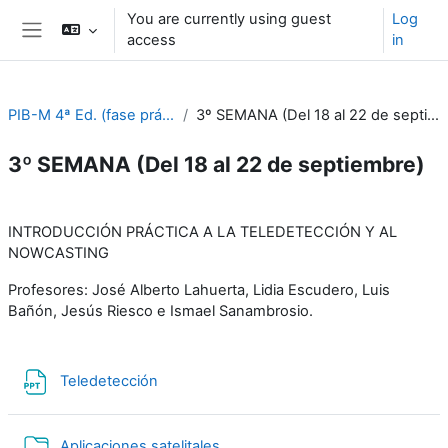
Skip to main content
You are currently using guest
Log
access
in
Side panel
PIB-M 4ª Ed. (fase práctica)
3º SEMANA (Del 18 al 22 de septiembre)
3º SEMANA (Del 18 al 22 de septiembre)
Section outline
INTRODUCCIÓN PRÁCTICA A LA TELEDETECCIÓN Y AL
NOWCASTING
Profesores: José Alberto Lahuerta, Lidia Escudero, Luis
Bañón, Jesús Riesco e Ismael Sanambrosio.
File
Teledetección
Folder
Aplicaciones satelitales