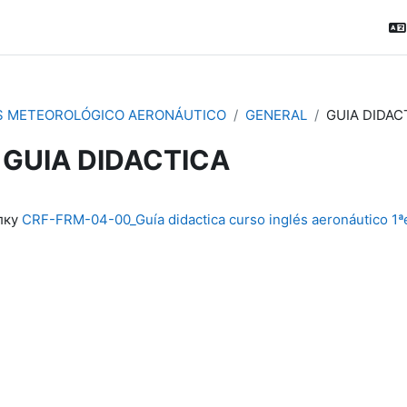
S METEOROLÓGICO AERONÁUTICO
GENERAL
GUIA DIDAC
GUIA DIDACTICA
ловия завершения
лку
CRF-FRM-04-00_Guía didactica curso inglés aeronáutico 1ª