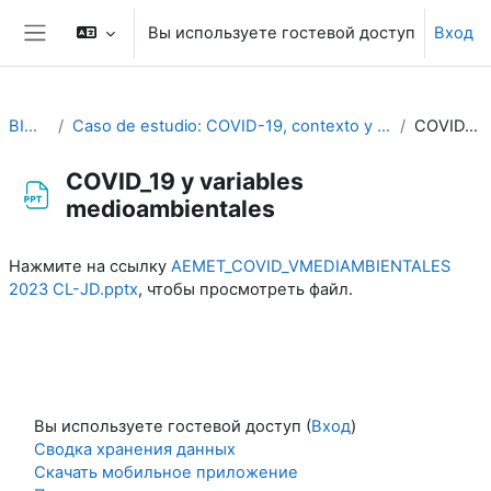
Перейти к основному содержанию
Вы используете гостевой доступ
Вход
Боковая панель
BIOMETEOROLOGÍA
Caso de estudio: COVID-19, contexto y su relación con variables meteorológicas y con otras variables medioambientales. Beatriz Hervella, Cristina Linares y Julio Díaz
COVID_19 y variables medioambientales
COVID_19 y variables
medioambientales
Требуемые условия завершения
Нажмите на ссылку
AEMET_COVID_VMEDIAMBIENTALES
2023 CL-JD.pptx
, чтобы просмотреть файл.
Вы используете гостевой доступ (
Вход
)
Сводка хранения данных
Скачать мобильное приложение