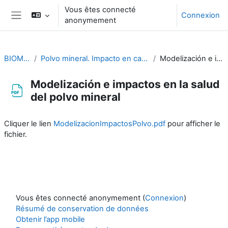
Passer au contenu principal
Vous êtes connecté
Connexion
anonymement
Panneau latéral
BIOMETEOROLOGÍA
Polvo mineral. Impacto en calidad del aire y salud. Modelización. Gerardo García-Castrillo
Modelización e impactos en la salud del polvo mineral
Modelización e impactos en la salud
del polvo mineral
Conditions d’achèvement
Cliquer le lien
ModelizacionImpactosPolvo.pdf
pour afficher le
fichier.
Vous êtes connecté anonymement (
Connexion
)
Résumé de conservation de données
Obtenir l’app mobile