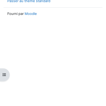
Passer au thème standard
Fourni par
Moodle
Ouvrir l’index du cours