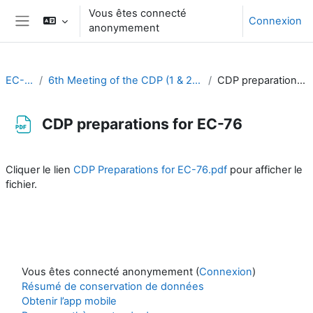
Passer au contenu principal
Vous êtes connecté
Connexion
anonymement
Panneau latéral
EC-CDP
6th Meeting of the CDP (1 & 2 November 2022)
CDP preparations for EC-76
CDP preparations for EC-76
Conditions d’achèvement
Cliquer le lien
CDP Preparations for EC-76.pdf
pour afficher le
fichier.
Vous êtes connecté anonymement (
Connexion
)
Résumé de conservation de données
Obtenir l’app mobile