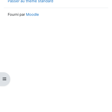
Passer au thème standard
Fourni par
Moodle
Ouvrir l’index du cours