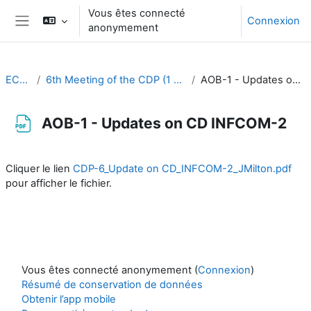
Passer au contenu principal
Vous êtes connecté
Connexion
anonymement
Panneau latéral
EC-CDP
6th Meeting of the CDP (1 & 2 November 2022)
AOB-1 - Updates on CD INFCOM-2
AOB-1 - Updates on CD INFCOM-2
Conditions d’achèvement
Cliquer le lien
CDP-6_Update on CD_INFCOM-2_JMilton.pdf
pour afficher le fichier.
Vous êtes connecté anonymement (
Connexion
)
Résumé de conservation de données
Obtenir l’app mobile