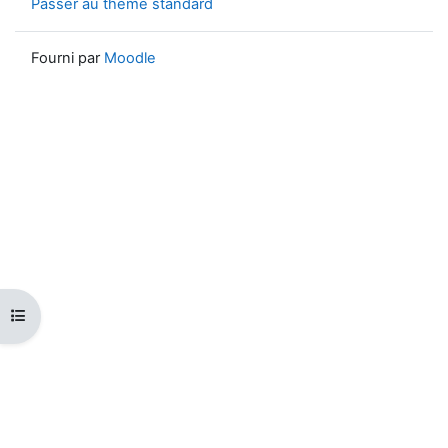
Passer au thème standard
Fourni par
Moodle
Ouvrir l’index du cours