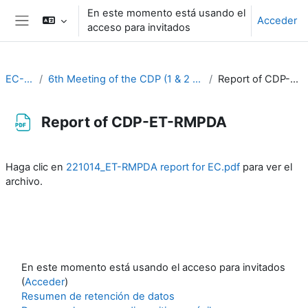
Salta al contenido principal
En este momento está usando el
Acceder
acceso para invitados
Panel lateral
EC-CDP
6th Meeting of the CDP (1 & 2 November 2022)
Report of CDP-ET-RMPDA
Report of CDP-ET-RMPDA
Requisitos de finalización
Haga clic en
221014_ET-RMPDA report for EC.pdf
para ver el
archivo.
En este momento está usando el acceso para invitados
(
Acceder
)
Resumen de retención de datos