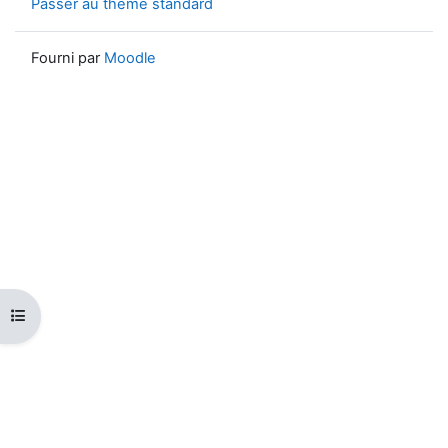
Passer au thème standard
Fourni par
Moodle
Ouvrir l’index du cours