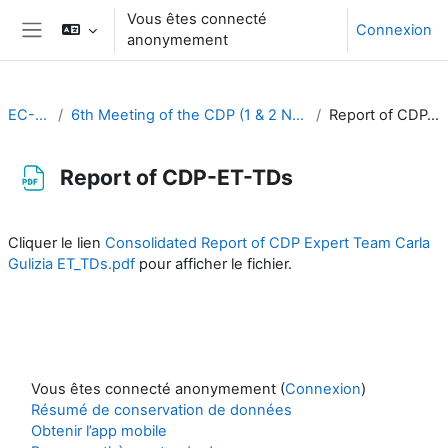
Passer au contenu principal
Vous êtes connecté
Connexion
anonymement
Panneau latéral
EC-CDP
6th Meeting of the CDP (1 & 2 November 2022)
Report of CDP-ET-TDs
Report of CDP-ET-TDs
Conditions d’achèvement
Cliquer le lien
Consolidated Report of CDP Expert Team Carla
Gulizia ET_TDs.pdf
pour afficher le fichier.
Vous êtes connecté anonymement (
Connexion
)
Résumé de conservation de données
Obtenir l’app mobile