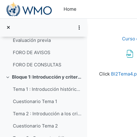
Skip to main content
Home
General
Collapse
Guía Didáctica
Curso 
Evaluación previa
FORO DE AVISOS
FORO DE CONSULTAS
Completion re
Click
Bl2Tema4.p
Bloque 1: Introducción y criterios de clasificación
Collapse
Tema 1 : Introducción histórica a la clasificación de las nubes
Cuestionario Tema 1
Tema 2 : Introducción a los criterios de clasificación de las nubes y resumen de la clasificación
Cuestionario Tema 2