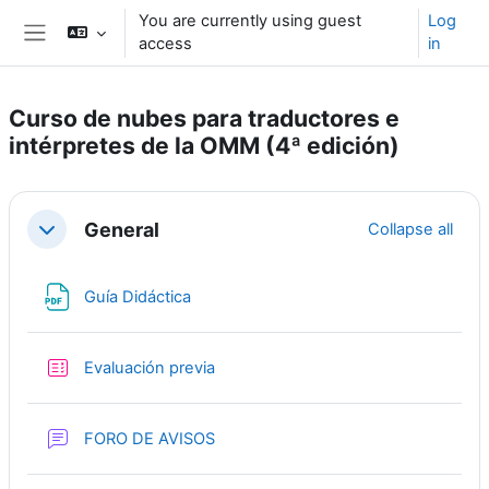
Skip to main content
You are currently using guest
Log
access
in
Side panel
Curso de nubes para traductores e
intérpretes de la OMM (4ª edición)
Section outline
General
Collapse all
Collapse
File
Guía Didáctica
Quiz
Evaluación previa
Forum
FORO DE AVISOS