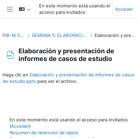
Salta al contenido principal
En este momento está usando el
Acceder
acceso para invitados
Panel lateral
PIB-M 3ª Edición (fase práctica)
SEMANA 5: ELABORACIÓN Y PRESENTACION DE INFORMES DE CASOS ESTUDIO
Elaboración y presentación de informes de casos de estudio
Elaboración y presentación de
informes de casos de estudio
Requisitos de finalización
Haga clic en
Elaboración y presentación de informes de casos
de estudio.pptx
para ver el archivo.
En este momento está usando el acceso para invitados
(
Acceder
)
Resumen de retención de datos