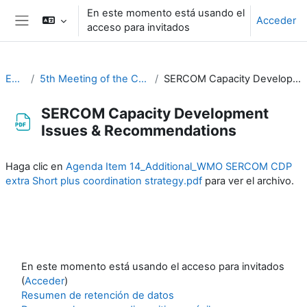
Salta al contenido principal
En este momento está usando el
Acceder
acceso para invitados
Panel lateral
EC-CDP
5th Meeting of the CDP (19-23 September 2022)
SERCOM Capacity Development Issues & Recommendations
SERCOM Capacity Development
Issues & Recommendations
Requisitos de finalización
Haga clic en
Agenda Item 14_Additional_WMO SERCOM CDP
extra Short plus coordination strategy.pdf
para ver el archivo.
En este momento está usando el acceso para invitados
(
Acceder
)
Resumen de retención de datos