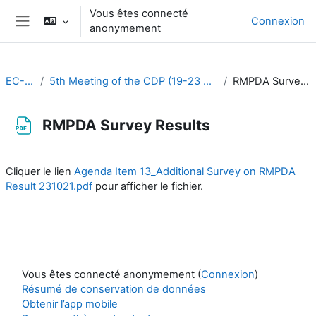
Passer au contenu principal
Vous êtes connecté
Connexion
anonymement
Panneau latéral
EC-CDP
5th Meeting of the CDP (19-23 September 2022)
RMPDA Survey Results
RMPDA Survey Results
Conditions d’achèvement
Cliquer le lien
Agenda Item 13_Additional Survey on RMPDA
Result 231021.pdf
pour afficher le fichier.
Vous êtes connecté anonymement (
Connexion
)
Résumé de conservation de données
Obtenir l’app mobile