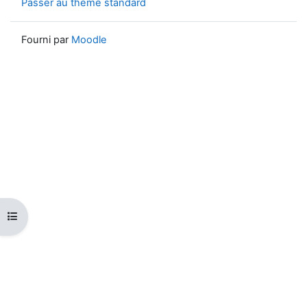
Passer au thème standard
Fourni par
Moodle
Ouvrir l’index du cours