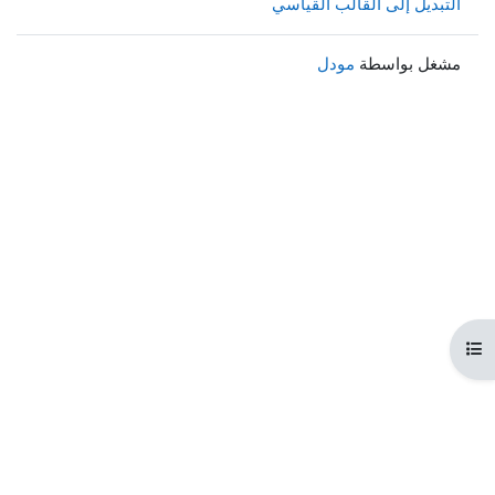
التبديل إلى القالب القياسي
مشغل بواسطة
مودل
هرس المقرر