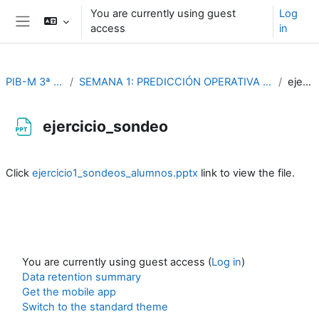
Skip to main content
You are currently using guest
Log
access
in
Side panel
PIB-M 3ª Edición (fase práctica)
SEMANA 1: PREDICCIÓN OPERATIVA Y PROBLEMAS DE DINÁMICA Y TERMODINÁMICA DE LA ATMÓSFERA
ejercicio_sondeo
ejercicio_sondeo
Completion requirements
Click
ejercicio1_sondeos_alumnos.pptx
link to view the file.
You are currently using guest access (
Log in
)
Data retention summary
Get the mobile app
Switch to the standard theme