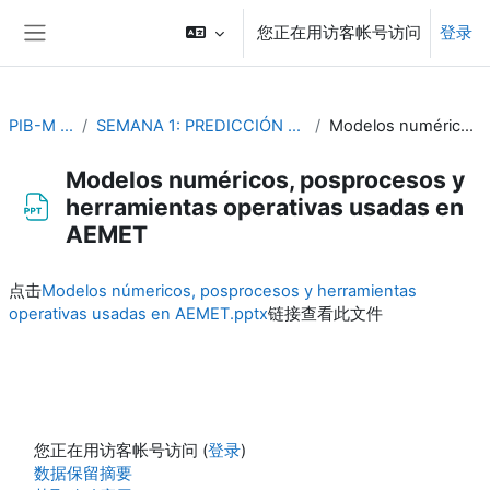
跳到主要内容
您正在用访客帐号访问
登录
停靠面板
PIB-M 3ª Edición (fase práctica)
SEMANA 1: PREDICCIÓN OPERATIVA Y PROBLEMAS DE DINÁMICA Y TERMODINÁMICA DE LA ATMÓSFERA
Modelos numéricos, posprocesos y herramientas operativas usadas en AEMET
Modelos numéricos, posprocesos y
herramientas operativas usadas en
AEMET
完成条件
点击
Modelos númericos, posprocesos y herramientas
operativas usadas en AEMET.pptx
链接查看此文件
您正在用访客帐号访问 (
登录
)
‎数据保留摘要‎