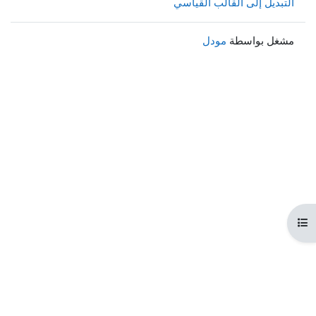
التبديل إلى القالب القياسي
مشغل بواسطة
مودل
هرس المقرر