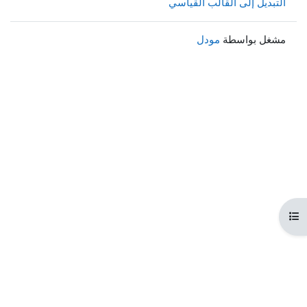
التبديل إلى القالب القياسي
مشغل بواسطة
مودل
هرس المقرر