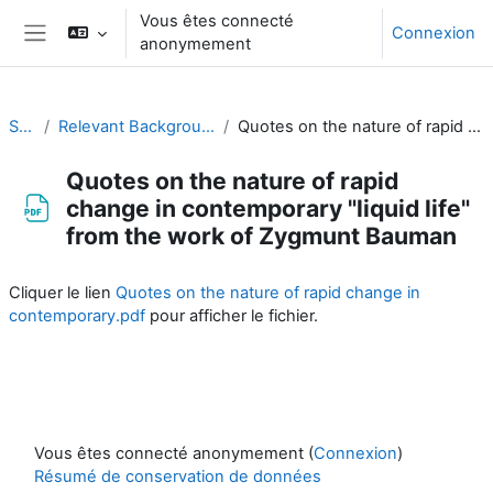
Passer au contenu principal
Vous êtes connecté
Connexion
anonymement
Panneau latéral
SYMET-14
Relevant Background Resources and Outcomes of Prior Initiatives
Quotes on the nature of rapid change in contemporary "liquid life" from the work of Zygmunt Bauman
Quotes on the nature of rapid
change in contemporary "liquid life"
from the work of Zygmunt Bauman
Conditions d’achèvement
Cliquer le lien
Quotes on the nature of rapid change in
contemporary.pdf
pour afficher le fichier.
Vous êtes connecté anonymement (
Connexion
)
Résumé de conservation de données