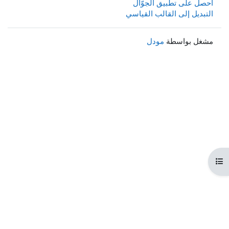
احصل على تطبيق الجوّال
التبديل إلى القالب القياسي
مشغل بواسطة
مودل
هرس المقرر