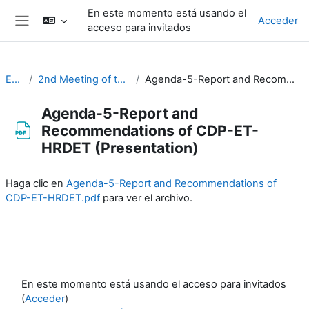
Salta al contenido principal
En este momento está usando el
Acceder
acceso para invitados
Panel lateral
EC-CDP
2nd Meeting of the CDP (3-4 February 2021)
Agenda-5-Report and Recommendations of CDP-ET-HRDET (Presentation)
Agenda-5-Report and
Recommendations of CDP-ET-
HRDET (Presentation)
Requisitos de finalización
Haga clic en
Agenda-5-Report and Recommendations of
CDP-ET-HRDET.pdf
para ver el archivo.
En este momento está usando el acceso para invitados
(
Acceder
)