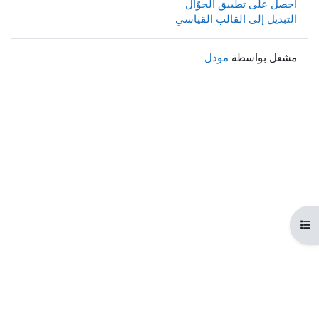
احصل على تطبيق الجوّال
التبديل إلى القالب القياسي
مشغل بواسطة
مودل
هرس المقرر