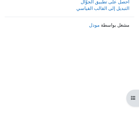
احصل على تطبيق الجوّال
التبديل إلى القالب القياسي
مشغل بواسطة
مودل
هرس المقرر