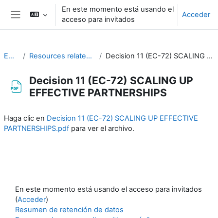
Salta al contenido principal
En este momento está usando el
Acceder
acceso para invitados
Panel lateral
EC-CDP
Resources related to the work of CDP
Decision 11 (EC-72) SCALING UP EFFECTIVE PARTNERSHIPS
Decision 11 (EC-72) SCALING UP
EFFECTIVE PARTNERSHIPS
Requisitos de finalización
Haga clic en
Decision 11 (EC-72) SCALING UP EFFECTIVE
PARTNERSHIPS.pdf
para ver el archivo.
En este momento está usando el acceso para invitados
(
Acceder
)
Resumen de retención de datos